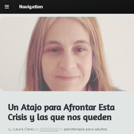
Navigation
Laura Cano | Breu:
Laura Cano | Psicóloga y Psicoterapeuta Breve
Estratégica
espai de Psicoteràpia
Un Atajo para Afrontar Esta
Crisis y las que nos queden
by
Laura Cano
on
27/07/2021
in
psicoterapia para adultos