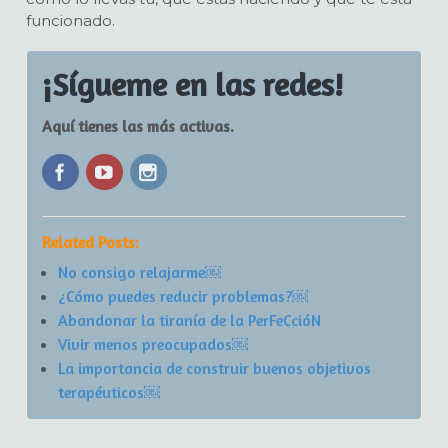
funcionado.
¡Sígueme en las redes!
Aquí tienes las más activas.
Related Posts:
No consigo relajarme￼
¿Cómo puedes reducir problemas?￼
Abandonar la tiranía de la PerFeCcióN
Vivir menos preocupados￼
La importancia de construir buenos objetivos
terapéuticos￼