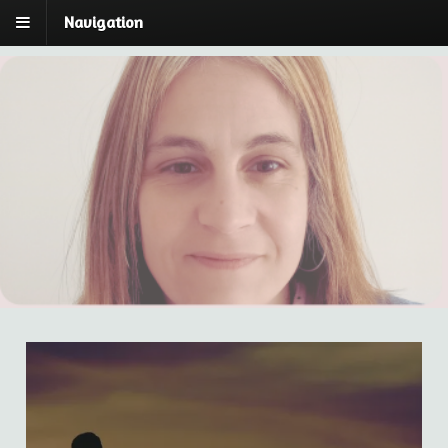
Navigation
Laura Cano | Breu:
Laura Cano | Psicóloga y Psicoterapeuta Breve
Estratégica
espai de Psicoteràpia