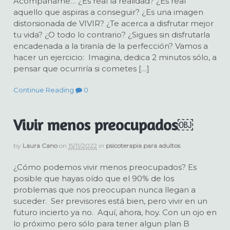
Acompáñame… ¿Es real la realidad? ¿Es real
aquello que aspiras a conseguir? ¿Es una imagen
distorsionada de VIVIR? ¿Te acerca a disfrutar mejor
tu vida? ¿O todo lo contrario? ¿Sigues sin disfrutarla
encadenada a la tiranía de la perfección? Vamos a
hacer un ejercicio: Imagina, dedica 2 minutos sólo, a
pensar que ocurriría si cometes […]
Continue Reading
0
Vivir menos preocupados￼
by
Laura Cano
on
15/11/2022
in
psicoterapia para adultos
¿Cómo podemos vivir menos preocupados? Es
posible que hayas oído que el 90% de los
problemas que nos preocupan nunca llegan a
suceder. Ser previsores está bien, pero vivir en un
futuro incierto ya no. Aquí, ahora, hoy. Con un ojo en
lo próximo pero sólo para tener algun plan B