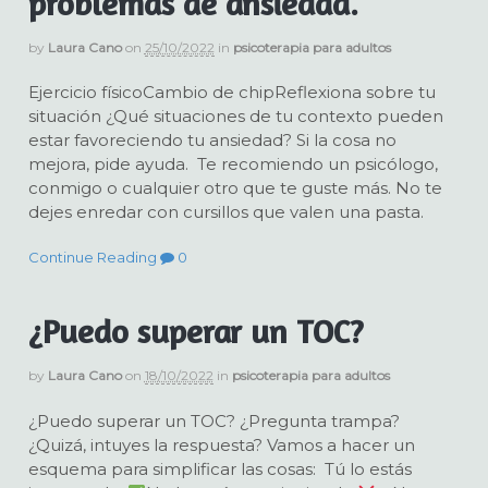
problemas de ansiedad.
by
Laura Cano
on
25/10/2022
in
psicoterapia para adultos
Ejercicio físicoCambio de chipReflexiona sobre tu
situación ¿Qué situaciones de tu contexto pueden
estar favoreciendo tu ansiedad? Si la cosa no
mejora, pide ayuda. Te recomiendo un psicólogo,
conmigo o cualquier otro que te guste más. No te
dejes enredar con cursillos que valen una pasta.
Continue Reading
0
¿Puedo superar un TOC?
by
Laura Cano
on
18/10/2022
in
psicoterapia para adultos
¿Puedo superar un TOC? ¿Pregunta trampa?
¿Quizá, intuyes la respuesta? Vamos a hacer un
esquema para simplificar las cosas: Tú lo estás