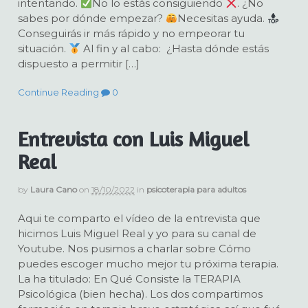
intentando.
No lo estás consiguiendo
. ¿No
sabes por dónde empezar?
Necesitas ayuda.
Conseguirás ir más rápido y no empeorar tu
situación.
Al fin y al cabo: ¿Hasta dónde estás
dispuesto a permitir […]
Continue Reading
0
Entrevista con Luis Miguel
Real
by
Laura Cano
on
18/10/2022
in
psicoterapia para adultos
Aqui te comparto el vídeo de la entrevista que
hicimos Luis Miguel Real y yo para su canal de
Youtube. Nos pusimos a charlar sobre Cómo
puedes escoger mucho mejor tu próxima terapia.
La ha titulado: En Qué Consiste la TERAPIA
Psicológica (bien hecha). Los dos compartimos