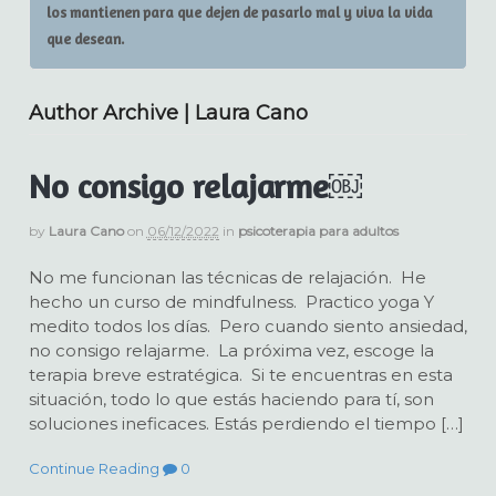
los mantienen para que dejen de pasarlo mal y viva la vida
que desean.
Author Archive | Laura Cano
No consigo relajarme￼
by
Laura Cano
on
06/12/2022
in
psicoterapia para adultos
No me funcionan las técnicas de relajación. He
hecho un curso de mindfulness. Practico yoga Y
medito todos los días. Pero cuando siento ansiedad,
no consigo relajarme. La próxima vez, escoge la
terapia breve estratégica. Si te encuentras en esta
situación, todo lo que estás haciendo para tí, son
soluciones ineficaces. Estás perdiendo el tiempo […]
Continue Reading
0