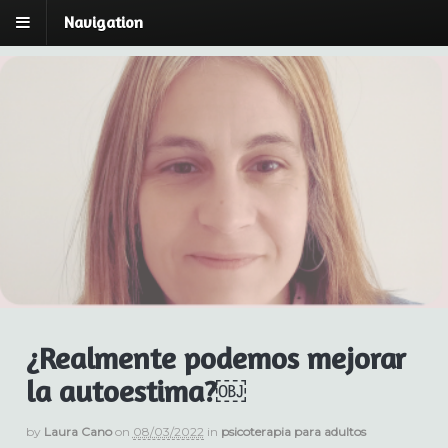
Navigation
Laura Cano | Breu:
Laura Cano | Psicóloga y Psicoterapeuta Breve
Estratégica
espai de Psicoteràpia
¿Realmente podemos mejorar
la autoestima?￼
by
Laura Cano
on
08/03/2022
in
psicoterapia para adultos