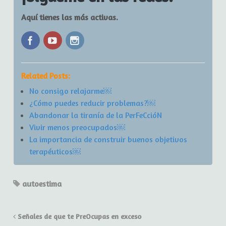
Aquí tienes las más activas.
Related Posts:
No consigo relajarme￼
¿Cómo puedes reducir problemas?￼
Abandonar la tiranía de la PerFeCcióN
Vivir menos preocupados￼
La importancia de construir buenos objetivos
terapéuticos￼
autoestima
Señales de que te PreOcupas en exceso