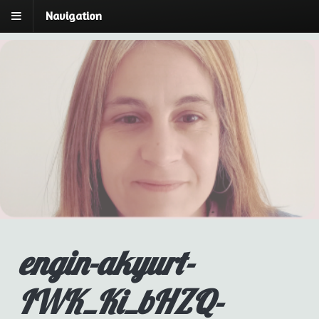
Navigation
Laura Cano | Breu:
Laura Cano | Psicóloga y Psicoterapeuta Breve
Estratégica
espai de Psicoteràpia
engin-akyurt-
IWK_Ki_bHZQ-