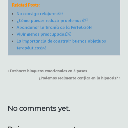
Related Posts:
No consigo relajarme￼
¿Cómo puedes reducir problemas?￼
Abandonar la tiranía de la PerFeCcióN
Vivir menos preocupados￼
La importancia de construir buenos objetivos
terapéuticos￼
Deshacer bloqueos emocionales en 3 pasos
¿Podemos realmente confiar en la hipnosis?
No comments yet.