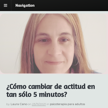
Navigation
Laura Cano | Breu:
Laura Cano | Psicóloga y Psicoterapeuta Breve
Estratégica
espai de Psicoteràpia
¿Cómo cambiar de actitud en
tan sólo 5 minutos?
by
Laura Cano
on
23/11/2021
in
psicoterapia para adultos